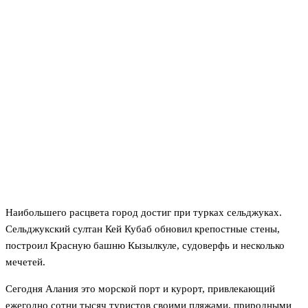
Наибольшего расцвета город достиг при турках сельджуках.
Сельджукский султан Кей Кубаб обновил крепостные стены,
построил Красную башню Кызылкуле, судоверфь и несколько
мечетей.
Сегодня Алания это морской порт и курорт, привлекающий
ежегодно сотни тысяч туристов своими пляжами, природными